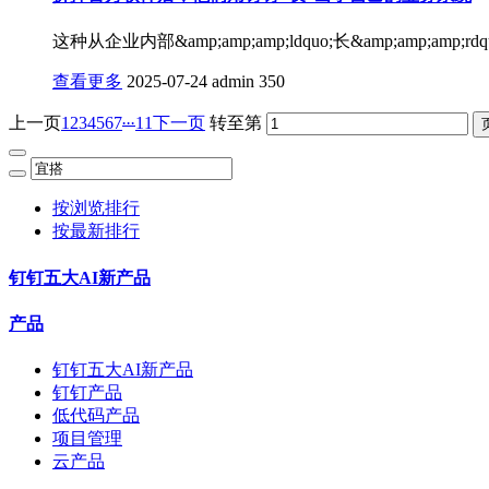
这种从企业内部&amp;amp;amp;ldquo;长&amp;amp;a
查看更多
2025-07-24
admin
350
...
上一页
1
2
3
4
5
6
7
11
下一页
转至第
按浏览排行
按最新排行
钉钉五大AI新产品
产品
钉钉五大AI新产品
钉钉产品
低代码产品
项目管理
云产品