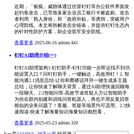
近期，「银狐」威胁体通过仿冒钉钉等办公软件界面发
起钓鱼攻击，已导致多家企业员工银行卡被盗刷。攻击
者利用「熟人身份」和「政府补贴」等诱饵，突破用户
心理防线。本文将拆解攻击全链条，并提供钉钉生态内
的针对性防护方案，助企业筑牢安全防线。
查看更多
2025-06-16
admin
441
钉钉AI助理介绍(一)
钉钉AI助理架构1.钉钉助手-钉钉功能一步即达找不到功
能设置入口？问钉钉助手，一键触达，高效用钉！2. 智
能沟通2.1消息总结-让你和爬楼说拜拜一键生成多主题
总结，让你快速了解聊天背景，通过AI助理快速回顾每
一段聊天。2.2智能问答-高效节省答疑人力让智能助手
为你在群内创建和训练问答机器人，再也不用反复回答
相似的业务问题了！客服、答疑等场景均可适用。2.3快
速阅读-快速了解海量知识海量知识都想看，
查看更多
2025-05-23
admin
320
...
上一页
1
2
3
4
5
6
7
38
下一页
转至第