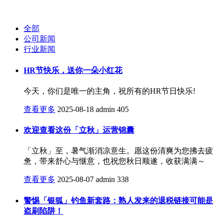
全部
公司新闻
行业新闻
HR节快乐，送你一朵小红花
今天，你们是唯一的主角，祝所有的HR节日快乐!
查看更多
2025-08-18
admin
405
欢迎查看这份「立秋」运营锦囊
「立秋」至，暑气渐消凉意生。愿这份清爽为您拂去疲
惫，带来舒心与惬意，也祝您秋日顺遂，收获满满～
查看更多
2025-08-07
admin
338
警惕「银狐」钓鱼新套路：熟人发来的退税链接可能是
盗刷陷阱！