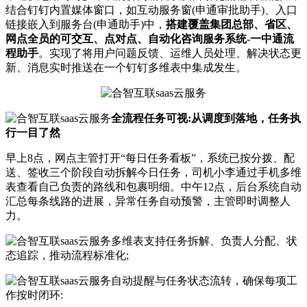
结合钉钉内置媒体窗口，如互动服务窗(申通审批助手)、入口
链接嵌入到服务台(申通助手)中，
搭建覆盖集团总部、省区、
网点全员的可交互、点对点、自动化咨询服务系统-一中通流
程助手
。实现了将用户问题反馈、运维人员处理、解决状态更
新、消息实时推送在一个钉钉多维表中集成发生。
全流程任务可视:从调度到落地，任务执
行一目了然
早上8点，网点主管打开“每日任务看板”，系统已按分拨、配
送、签收三个阶段自动拆解今日任务，司机小李通过手机多维
表查看自己负责的路线和包裹明细。中午12点，后台系统自动
汇总每条线路的进展，异常任务自动预警，主管即时调整人
力。
多维表支持任务拆解、负责人分配、状
态追踪，推动流程标准化;
自动提醒与任务状态流转，确保每项工
作按时闭环: