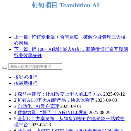
钉钉项目 Teambition AI
上一篇
: 钉钉专业版 + 合智互联，破解企业管理三大核
心困局
下一篇
: 把 100+ AI助理嵌入钉钉，新浪微博打造互联网
行业效率先锋
按浏览排行
按最新排行
1
森马林建霞：让AI改变上千人的工作方式
2025-09-12
2
钉钉AI1.0五大AI新产品，快来体验吧
2025-09-03
3
自动化 - AI客户管理
2025-09-01
4
数智力量 - “蕨了”！AI钉钉1.0发布
2025-08-29
5
全新LTC方案发布，从销售到交付的全链路一站式管
理平台
2025-08-28
6
开公司，上钉钉！钉钉面向小微企业推出“AI创业助