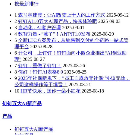
按最新排行
1
森马林建霞：让AI改变上千人的工作方式
2025-09-12
2
钉钉AI1.0五大AI新产品，快来体验吧
2025-09-03
3
自动化 - AI客户管理
2025-09-01
4
数智力量 - “蕨了”！AI钉钉1.0发布
2025-08-29
5
全新LTC方案发布，从销售到交付的全链路一站式管
理平台
2025-08-28
6
开公司，上钉钉！钉钉面向小微企业推出“AI创业助
理”
2025-08-27
7
钉钉，重做了钉钉！
2025-08-26
8
你好！钉钉AI表格8.0
2025-08-25
9
2025年社保新规下，‘’员工自愿放弃社保‘’协议无效，
公司这样操作等于埋雷！
2025-08-21
10
HR节快乐，送你一朵小红花
2025-08-18
钉钉五大AI新产品
产品
钉钉五大AI新产品