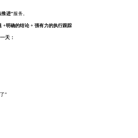
略推进”
服务。
题 +明确的结论 + 强有力的执行跟踪
是一天：
了”