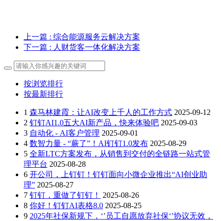
上一篇
: 综合能源服务云解决方案
下一篇
: 人财货客一体化解决方案
按浏览排行
按最新排行
1
森马林建霞：让AI改变上千人的工作方式
2025-09-12
2
钉钉AI1.0五大AI新产品，快来体验吧
2025-09-03
3
自动化 - AI客户管理
2025-09-01
4
数智力量 - “蕨了”！AI钉钉1.0发布
2025-08-29
5
全新LTC方案发布，从销售到交付的全链路一站式管
理平台
2025-08-28
6
开公司，上钉钉！钉钉面向小微企业推出“AI创业助
理”
2025-08-27
7
钉钉，重做了钉钉！
2025-08-26
8
你好！钉钉AI表格8.0
2025-08-25
9
2025年社保新规下，‘’员工自愿放弃社保‘’协议无效，