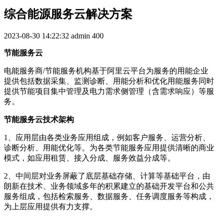
综合能源服务云解决方案
2023-08-30 14:22:32
admin
400
节能服务云
电能服务商/节能服务机构基于阿里云平台为服务的用能企业
提供包括数据采集、监测诊断、用能分析和优化用能服务同时
提供节能项目集中管理及电力需求侧管理（含需求响应）等服
务。
节能服务云技术架构
1、应用层由各类业务应用组成，例如客户服务、运营分析、
诊断分析、用能优化等。为各类节能服务应用提供清晰的商业
模式，如应用租赁、接入分成、服务效益分成等。
2、中间层对业务屏蔽了底层基础存储、计算等基础平台，由
朗新在技术、业务领域多年的积累建立的基础开发平台和公共
服务组成，包括检索服务、数据服务、任务调度服务等构成，
为上层应用提供有力支撑。