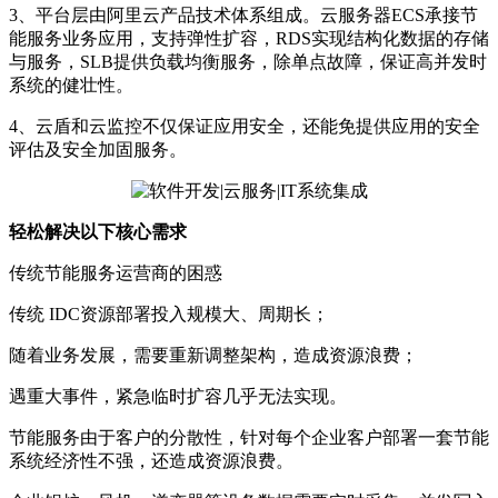
3、平台层由阿里云产品技术体系组成。云服务器ECS承接节
能服务业务应用，支持弹性扩容，RDS实现结构化数据的存储
与服务，SLB提供负载均衡服务，除单点故障，保证高并发时
系统的健壮性。
4、云盾和云监控不仅保证应用安全，还能免提供应用的安全
评估及安全加固服务。
轻松解决以下核心需求
传统节能服务运营商的困惑
传统 IDC资源部署投入规模大、周期长；
随着业务发展，需要重新调整架构，造成资源浪费；
遇重大事件，紧急临时扩容几乎无法实现。
节能服务由于客户的分散性，针对每个企业客户部署一套节能
系统经济性不强，还造成资源浪费。