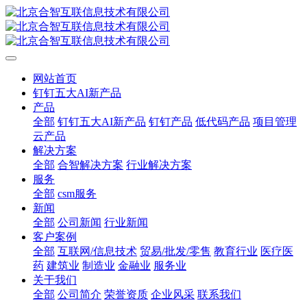
网站首页
钉钉五大AI新产品
产品
全部
钉钉五大AI新产品
钉钉产品
低代码产品
项目管理
云产品
解决方案
全部
合智解决方案
行业解决方案
服务
全部
csm服务
新闻
全部
公司新闻
行业新闻
客户案例
全部
互联网/信息技术
贸易/批发/零售
教育行业
医疗医
药
建筑业
制造业
金融业
服务业
关于我们
全部
公司简介
荣誉资质
企业风采
联系我们