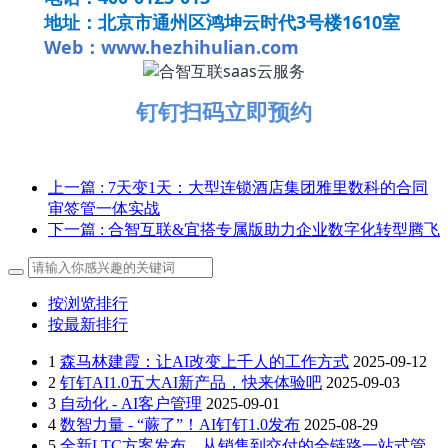
地址：北京市通州区鸿坤云时代3号楼1610室
Web：www.hezhihulian.com
钉钉扫码立即预约
上一篇
: 7天变1天：大型连锁酒店集团雅里数科的合同
审签管一体实战
下一篇
: 合智互联&宜搭专属版助力企业数字化转型腾飞
按浏览排行
按最新排行
1
森马林建霞：让AI改变上千人的工作方式
2025-09-12
2
钉钉AI1.0五大AI新产品，快来体验吧
2025-09-03
3
自动化 - AI客户管理
2025-09-01
4
数智力量 - “蕨了”！AI钉钉1.0发布
2025-08-29
5
全新LTC方案发布，从销售到交付的全链路一站式管