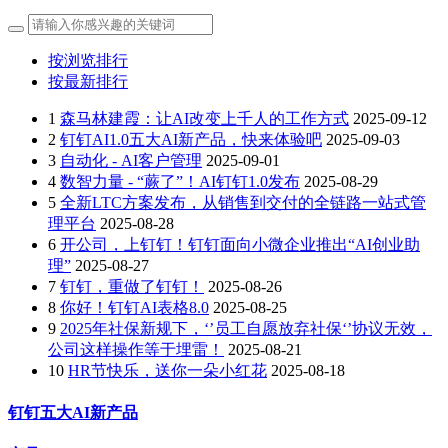
按浏览排行
按最新排行
1
森马林建霞：让AI改变上千人的工作方式
2025-09-12
2
钉钉AI1.0五大AI新产品，快来体验吧
2025-09-03
3
自动化 - AI客户管理
2025-09-01
4
数智力量 - “蕨了”！AI钉钉1.0发布
2025-08-29
5
全新LTC方案发布，从销售到交付的全链路一站式管
理平台
2025-08-28
6
开公司，上钉钉！钉钉面向小微企业推出“AI创业助
理”
2025-08-27
7
钉钉，重做了钉钉！
2025-08-26
8
你好！钉钉AI表格8.0
2025-08-25
9
2025年社保新规下，‘’员工自愿放弃社保‘’协议无效，
公司这样操作等于埋雷！
2025-08-21
10
HR节快乐，送你一朵小红花
2025-08-18
钉钉五大AI新产品