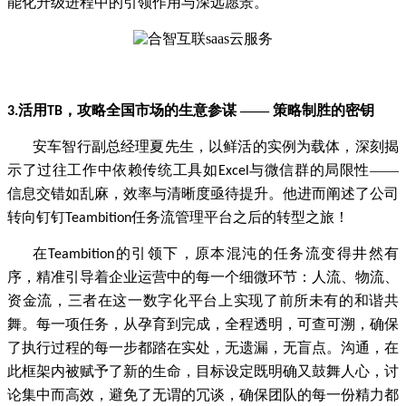
能化升级进程中的引领作用与深远愿景。
活用
，攻略全国市场的生意参谋 —— 策略制胜的密钥
3.
TB
安车智行副总经理夏先生，以鲜活的实例为载体，深刻揭
示了过往工作中依赖传统工具如
与微信群的局限性——
Excel
信息交错如乱麻，效率与清晰度亟待提升。他进而阐述了公司
转向钉钉
任务流管理平台之后的转型之旅！
Teambition
在
的引领下，原本混沌的任务流变得井然有
Teambition
序，精准引导着企业运营中的每一个细微环节：人流、物流、
资金流，三者在这一数字化平台上实现了前所未有的和谐共
舞。每一项任务，从孕育到完成，全程透明，可查可溯，确保
了执行过程的每一步都踏在实处，无遗漏，无盲点。沟通，在
此框架内被赋予了新的生命，目标设定既明确又鼓舞人心，讨
论集中而高效，避免了无谓的冗谈，确保团队的每一份精力都