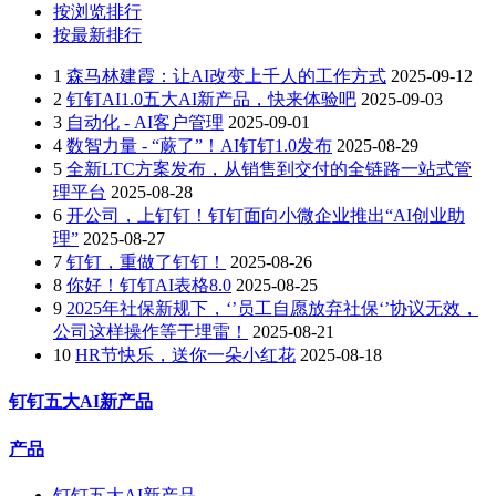
按浏览排行
按最新排行
1
森马林建霞：让AI改变上千人的工作方式
2025-09-12
2
钉钉AI1.0五大AI新产品，快来体验吧
2025-09-03
3
自动化 - AI客户管理
2025-09-01
4
数智力量 - “蕨了”！AI钉钉1.0发布
2025-08-29
5
全新LTC方案发布，从销售到交付的全链路一站式管
理平台
2025-08-28
6
开公司，上钉钉！钉钉面向小微企业推出“AI创业助
理”
2025-08-27
7
钉钉，重做了钉钉！
2025-08-26
8
你好！钉钉AI表格8.0
2025-08-25
9
2025年社保新规下，‘’员工自愿放弃社保‘’协议无效，
公司这样操作等于埋雷！
2025-08-21
10
HR节快乐，送你一朵小红花
2025-08-18
钉钉五大AI新产品
产品
钉钉五大AI新产品