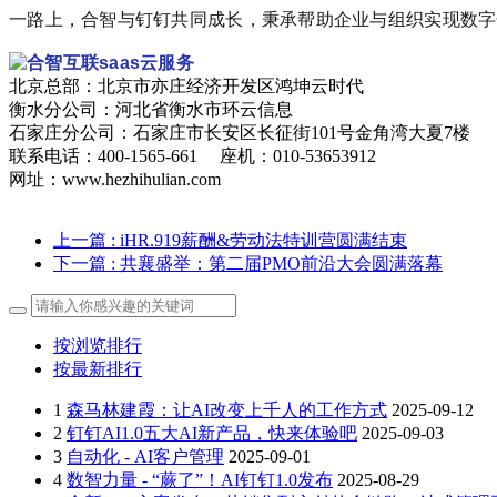
一路上，合智与钉钉共同成长，秉承帮助企业与组织实现数字
北京总部：北京市亦庄经济开发区鸿坤云时代
衡水分公司：河北省衡水市环云信息
石家庄分公司：石家庄市长安区长征街101号金角湾大夏7楼
联系电话：400-1565-661 座机：010-53653912
网址：www.hezhihulian.com
上一篇
: iHR.919薪酬&劳动法特训营圆满结束
下一篇
: 共襄盛举：第二届PMO前沿大会圆满落幕
按浏览排行
按最新排行
1
森马林建霞：让AI改变上千人的工作方式
2025-09-12
2
钉钉AI1.0五大AI新产品，快来体验吧
2025-09-03
3
自动化 - AI客户管理
2025-09-01
4
数智力量 - “蕨了”！AI钉钉1.0发布
2025-08-29