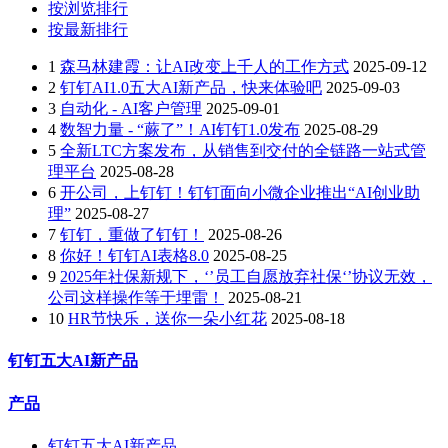
按浏览排行
按最新排行
1
森马林建霞：让AI改变上千人的工作方式
2025-09-12
2
钉钉AI1.0五大AI新产品，快来体验吧
2025-09-03
3
自动化 - AI客户管理
2025-09-01
4
数智力量 - “蕨了”！AI钉钉1.0发布
2025-08-29
5
全新LTC方案发布，从销售到交付的全链路一站式管
理平台
2025-08-28
6
开公司，上钉钉！钉钉面向小微企业推出“AI创业助
理”
2025-08-27
7
钉钉，重做了钉钉！
2025-08-26
8
你好！钉钉AI表格8.0
2025-08-25
9
2025年社保新规下，‘’员工自愿放弃社保‘’协议无效，
公司这样操作等于埋雷！
2025-08-21
10
HR节快乐，送你一朵小红花
2025-08-18
钉钉五大AI新产品
产品
钉钉五大AI新产品