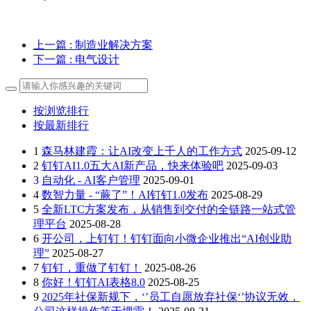
上一篇
: 制造业解决方案
下一篇
: 电气设计
按浏览排行
按最新排行
1
森马林建霞：让AI改变上千人的工作方式
2025-09-12
2
钉钉AI1.0五大AI新产品，快来体验吧
2025-09-03
3
自动化 - AI客户管理
2025-09-01
4
数智力量 - “蕨了”！AI钉钉1.0发布
2025-08-29
5
全新LTC方案发布，从销售到交付的全链路一站式管
理平台
2025-08-28
6
开公司，上钉钉！钉钉面向小微企业推出“AI创业助
理”
2025-08-27
7
钉钉，重做了钉钉！
2025-08-26
8
你好！钉钉AI表格8.0
2025-08-25
9
2025年社保新规下，‘’员工自愿放弃社保‘’协议无效，