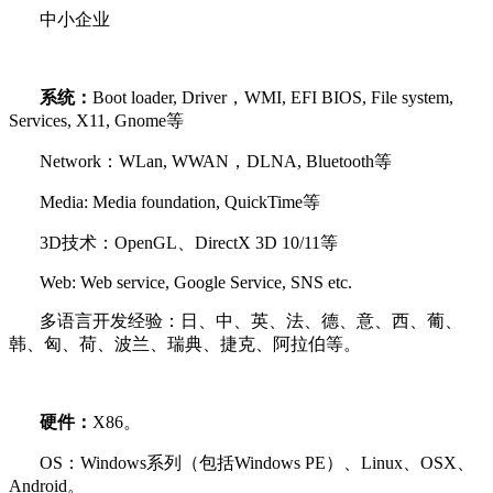
中小企业
系统：
Boot loader, Driver，WMI, EFI BIOS, File system,
Services, X11, Gnome等
Network：WLan, WWAN，DLNA, Bluetooth等
Media: Media foundation, QuickTime等
3D技术：OpenGL、DirectX 3D 10/11等
Web: Web service, Google Service, SNS etc.
多语言开发经验：日、中、英、法、德、意、西、葡、
韩、匈、荷、波兰、瑞典、捷克、阿拉伯等。
硬件：
X86。
OS：Windows系列（包括Windows PE）、Linux、OSX、
Android。