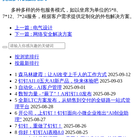
多种多样的外包服务模式，如以坐席为单位的5*8、
7*12、7*24服务，根据客户需求提供定制化的外包解决方案。
上一篇
: 电气设计
下一篇
: 网络安全解决方案
按浏览排行
按最新排行
1
森马林建霞：让AI改变上千人的工作方式
2025-09-12
2
钉钉AI1.0五大AI新产品，快来体验吧
2025-09-03
3
自动化 - AI客户管理
2025-09-01
4
数智力量 - “蕨了”！AI钉钉1.0发布
2025-08-29
5
全新LTC方案发布，从销售到交付的全链路一站式管
理平台
2025-08-28
6
开公司，上钉钉！钉钉面向小微企业推出“AI创业助
理”
2025-08-27
7
钉钉，重做了钉钉！
2025-08-26
8
你好！钉钉AI表格8.0
2025-08-25