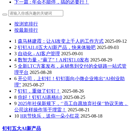
下一篇
: 年会不能停，搞的还要行！
按浏览排行
按最新排行
1
森马林建霞：让AI改变上千人的工作方式
2025-09-12
2
钉钉AI1.0五大AI新产品，快来体验吧
2025-09-03
3
自动化 - AI客户管理
2025-09-01
4
数智力量 - “蕨了”！AI钉钉1.0发布
2025-08-29
5
全新LTC方案发布，从销售到交付的全链路一站式管
理平台
2025-08-28
6
开公司，上钉钉！钉钉面向小微企业推出“AI创业助
理”
2025-08-27
7
钉钉，重做了钉钉！
2025-08-26
8
你好！钉钉AI表格8.0
2025-08-25
9
2025年社保新规下，‘’员工自愿放弃社保‘’协议无效，
公司这样操作等于埋雷！
2025-08-21
10
HR节快乐，送你一朵小红花
2025-08-18
钉钉五大AI新产品