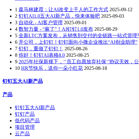
1
森马林建霞：让AI改变上千人的工作方式
2025-09-12
2
钉钉AI1.0五大AI新产品，快来体验吧
2025-09-03
3
自动化 - AI客户管理
2025-09-01
4
数智力量 - “蕨了”！AI钉钉1.0发布
2025-08-29
5
全新LTC方案发布，从销售到交付的全链路一站式管理
6
开公司，上钉钉！钉钉面向小微企业推出“AI创业助理”
7
钉钉，重做了钉钉！
2025-08-26
8
你好！钉钉AI表格8.0
2025-08-25
9
2025年社保新规下，‘’员工自愿放弃社保‘’协议无效
10
HR节快乐，送你一朵小红花
2025-08-18
钉钉五大AI新产品
产品
钉钉五大AI新产品
钉钉产品
低代码产品
项目管理
云产品