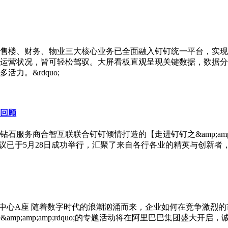
售楼、财务、物业三大核心业务已全面融入钉钉统一平台，实现
运营状况，皆可轻松驾驭。大屏看板直观呈现关键数据，数据分
力。&rdquo;
回顾
智互联联合钉钉倾情打造的【走进钉钉之&amp;amp;amp;amp;
;rdquo;专场】沙龙会议已于5月28日成功举行，汇聚了来自各行各业的精
北京朝阳区阿里中心A座 随着数字时代的浪潮汹涌而来，企业如何在竞争
智驱未来&amp;amp;amp;rdquo;的专题活动将在阿里巴巴集