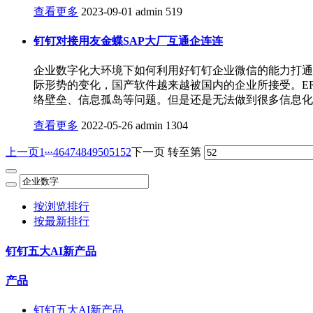
查看更多
2023-09-01
admin
519
钉钉对接用友金蝶SAP大厂互通企连连
企业数字化大环境下如何利用好钉钉企业微信的能力打通ER
际形势的变化，国产软件越来越被国内的企业所接受。ER
络壁垒、信息孤岛等问题。但是还是无法做到很多信息化
查看更多
2022-05-26
admin
1304
...
上一页
1
46
47
48
49
50
51
52
下一页
转至第
按浏览排行
按最新排行
钉钉五大AI新产品
产品
钉钉五大AI新产品