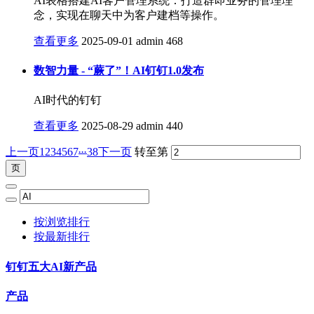
AI表格搭建AI客户管理系统：打造群即业务的管理理
念，实现在聊天中为客户建档等操作。
查看更多
2025-09-01
admin
468
数智力量 - “蕨了”！AI钉钉1.0发布
AI时代的钉钉
查看更多
2025-08-29
admin
440
...
上一页
1
2
3
4
5
6
7
38
下一页
转至第
按浏览排行
按最新排行
钉钉五大AI新产品
产品