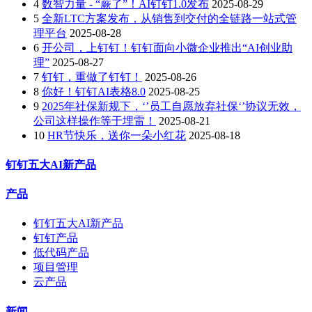
4
数智力量 - “蕨了”！AI钉钉1.0发布
2025-08-29
5
全新LTC方案发布，从销售到交付的全链路一站式管
理平台
2025-08-28
6
开公司，上钉钉！钉钉面向小微企业推出“AI创业助
理”
2025-08-27
7
钉钉，重做了钉钉！
2025-08-26
8
你好！钉钉AI表格8.0
2025-08-25
9
2025年社保新规下，‘’员工自愿放弃社保‘’协议无效，
公司这样操作等于埋雷！
2025-08-21
10
HR节快乐，送你一朵小红花
2025-08-18
钉钉五大AI新产品
产品
钉钉五大AI新产品
钉钉产品
低代码产品
项目管理
云产品
新闻