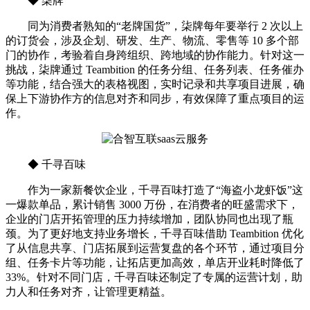
◆ 柒牌
同为消费者熟知的“老牌国货”，柒牌每年要举行 2 次以上
的订货会，涉及企划、研发、生产、物流、零售等 10 多个部
门的协作，考验着自身跨组织、跨地域的协作能力。针对这一
挑战，柒牌通过 Teambition 的任务分组、任务列表、任务催办
等功能，结合强大的表格视图，实时记录和共享项目进展，确
保上下游协作方的信息对齐和同步，有效保障了重点项目的运
作。
◆ 千寻百味
作为一家新餐饮企业，千寻百味打造了“海盗小龙虾饭”这
一爆款单品，累计销售 3000 万份，在消费者的旺盛需求下，
企业的门店开拓管理的压力持续增加，团队协同也出现了瓶
颈。为了更好地支持业务增长，千寻百味借助 Teambition 优化
了从信息共享、门店拓展到运营复盘的各个环节，通过项目分
组、任务卡片等功能，让拓店更加高效，单店开业耗时降低了
33%。针对不同门店，千寻百味还制定了专属的运营计划，助
力人和任务对齐，让管理更精益。