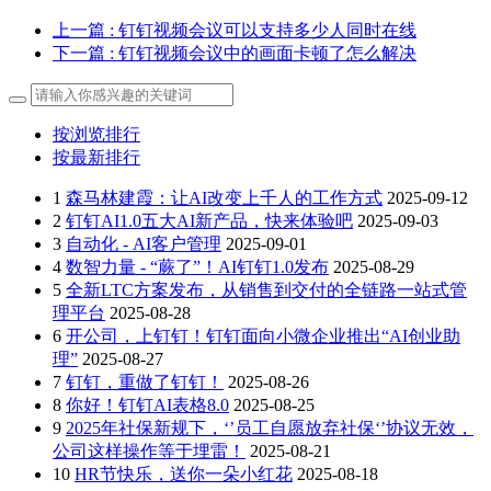
上一篇
: 钉钉视频会议可以支持多少人同时在线
下一篇
: 钉钉视频会议中的画面卡顿了怎么解决
按浏览排行
按最新排行
1
森马林建霞：让AI改变上千人的工作方式
2025-09-12
2
钉钉AI1.0五大AI新产品，快来体验吧
2025-09-03
3
自动化 - AI客户管理
2025-09-01
4
数智力量 - “蕨了”！AI钉钉1.0发布
2025-08-29
5
全新LTC方案发布，从销售到交付的全链路一站式管
理平台
2025-08-28
6
开公司，上钉钉！钉钉面向小微企业推出“AI创业助
理”
2025-08-27
7
钉钉，重做了钉钉！
2025-08-26
8
你好！钉钉AI表格8.0
2025-08-25
9
2025年社保新规下，‘’员工自愿放弃社保‘’协议无效，
公司这样操作等于埋雷！
2025-08-21
10
HR节快乐，送你一朵小红花
2025-08-18