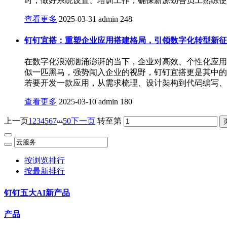
时，做好系统设置、培训工作，确保新源劲吾员工熟练使
查看更多
2025-03-31
admin
248
钉钉宜搭：重塑企业应用搭建格局，引领数字化转型新征
在数字化浪潮汹涌澎湃的当下，企业对高效、个性化应用
似一匹黑马，强势闯入企业的视野，钉钉宜搭更是其中的
若要开发一款应用，从需求梳理、设计架构到代码编写、
查看更多
2025-03-10
admin
180
...
上一页
1
2
3
4
5
6
7
50
下一页
转至第
按浏览排行
按最新排行
钉钉五大AI新产品
产品